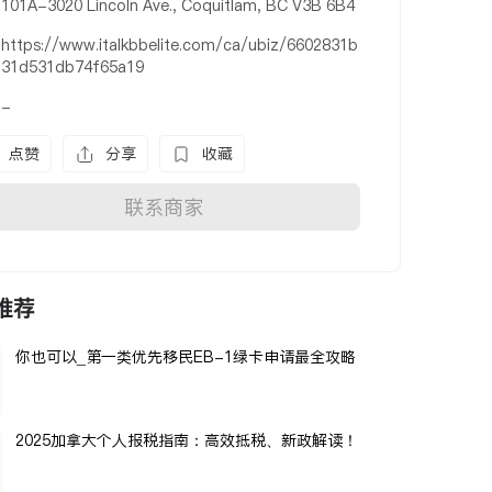
101A-3020 Lincoln Ave., Coquitlam, BC V3B 6B4
https://www.italkbbelite.com/ca/ubiz/6602831b
31d531db74f65a19
-
点赞
分享
收藏
联系商家
推荐
你也可以_第一类优先移民EB-1绿卡申请最全攻略
2025加拿大个人报税指南：高效抵税、新政解读！