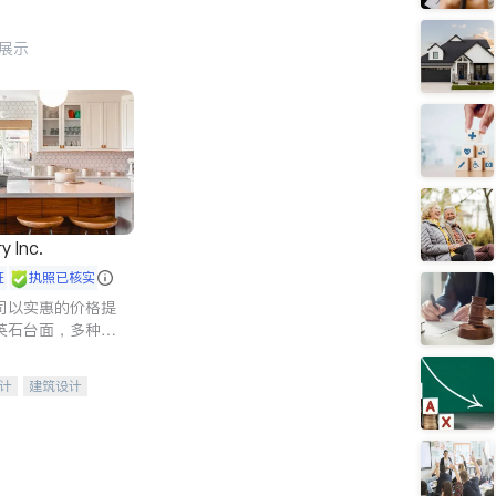
行展示
y Inc.
证
执照已核实
司以实惠的价格提
英石台面，多种优
水龙头与抽油烟
家的选择。
计
建筑设计
装修