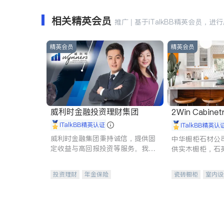
相关精英会员
推广 | 基于iTalkBB精英会员，进
精英会员
精英会员
威利时金融投资理财集团
2Win Cabinetr
iTalkBB精英认证
iTalkBB精英认
威利时金融集团秉持诚信，提供固
中华橱柜石材公
定收益与高回报投资等服务。我们
供实木橱柜，石
专注于投资、保险及传承规划等多
质不锈钢水槽、
元化组合，助力客户实现目标
机。品质厨房，
投资理财
年金保险
瓷砖橱柜
室内设
一站式财税规划
人寿保险
卫浴洁具
室内
投资理财
医疗保险
养老保险
员工保险
长期护理医疗保险
伤残保险
个人保险