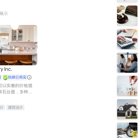
行展示
y Inc.
证
执照已核实
司以实惠的价格提
英石台面，多种优
水龙头与抽油烟
家的选择。
计
建筑设计
装修