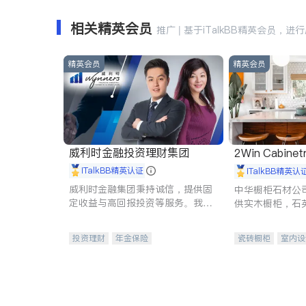
相关精英会员
推广 | 基于iTalkBB精英会员，进
精英会员
精英会员
威利时金融投资理财集团
2Win Cabinetr
iTalkBB精英认证
iTalkBB精英认
威利时金融集团秉持诚信，提供固
中华橱柜石材公
定收益与高回报投资等服务。我们
供实木橱柜，石
专注于投资、保险及传承规划等多
质不锈钢水槽、
元化组合，助力客户实现目标
机。品质厨房，
投资理财
年金保险
瓷砖橱柜
室内设
一站式财税规划
人寿保险
卫浴洁具
室内
投资理财
医疗保险
养老保险
员工保险
长期护理医疗保险
伤残保险
个人保险