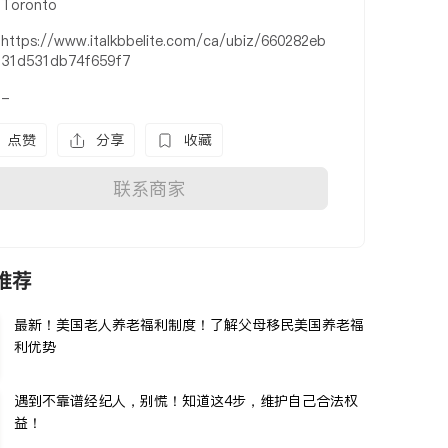
Toronto
https://www.italkbbelite.com/ca/ubiz/660282eb
31d531db74f659f7
-
点赞
分享
收藏
联系商家
推荐
最新！美国老人养老福利制度！了解父母移民美国养老福
利优势
遇到不靠谱经纪人，别慌！知道这4步，维护自己合法权
益！