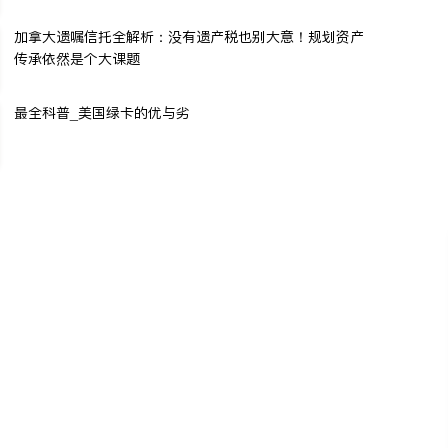
加拿大遗嘱信托全解析：没有遗产税也别大意！规划资产
传承依然是个大课题
最全科普_美国绿卡的优与劣