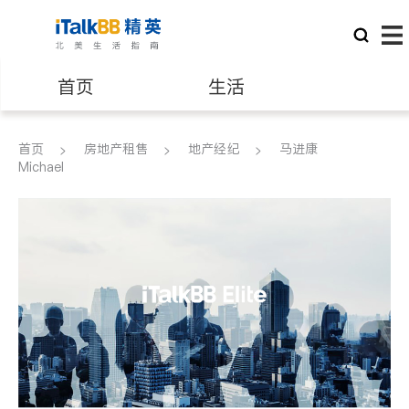
首页
生活
医生
律师
首页
房地产租售
地产经纪
马进康
Michael
保险理财
房地产租售
银行贷款
会计师
建筑装修