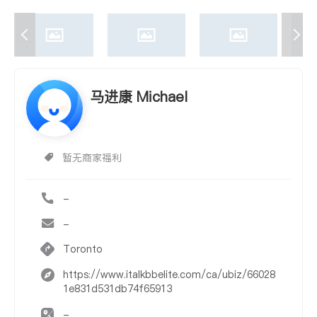
马进康 Michael
暂无商家福利
-
-
Toronto
https://www.italkbbelite.com/ca/ubiz/66028
1e831d531db74f65913
-