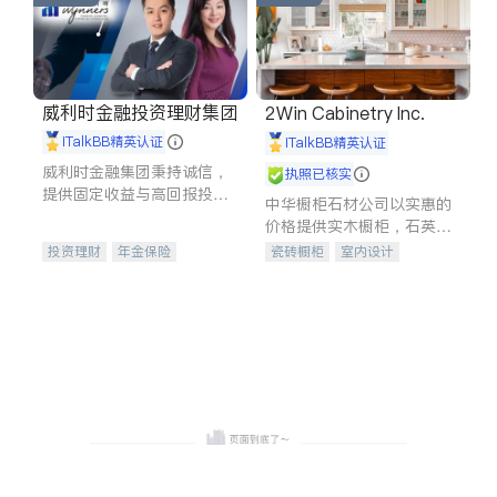
威利时金融投资理财集团
2Win Cabinetry Inc.
iTalkBB精英认证
iTalkBB精英认证
威利时金融集团秉持诚信，
执照已核实
提供固定收益与高回报投资
中华橱柜石材公司以实惠的
等服务。我们专注于投资、
价格提供实木橱柜，石英石
保险及传承规划等多元化组
台面，多种优质不锈钢水
投资理财
年金保险
瓷砖橱柜
室内设计
合，助力客户实现目标
槽、水龙头与抽油烟机。品
一站式财税规划
人寿保险
建筑设计
卫浴洁具
质厨房，家的选择。
投资理财
医疗保险
室内装修
养老保险
员工保险
长期护理医疗保险
伤残保险
个人保险