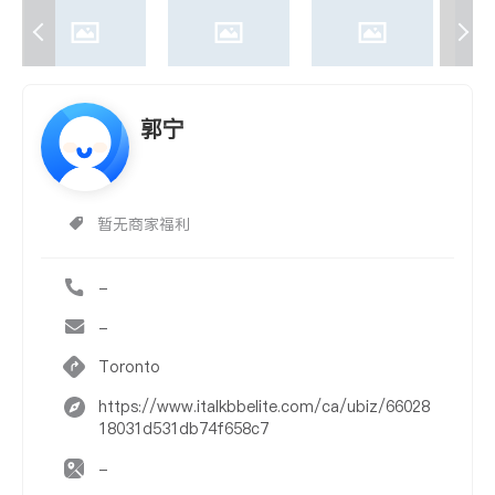
郭宁
暂无商家福利
-
-
Toronto
https://www.italkbbelite.com/ca/ubiz/66028
18031d531db74f658c7
-