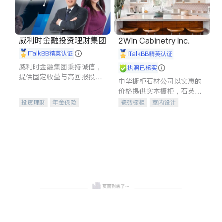
威利时金融投资理财集团
2Win Cabinetry Inc.
iTalkBB精英认证
iTalkBB精英认证
威利时金融集团秉持诚信，
执照已核实
提供固定收益与高回报投资
中华橱柜石材公司以实惠的
等服务。我们专注于投资、
价格提供实木橱柜，石英石
保险及传承规划等多元化组
台面，多种优质不锈钢水
投资理财
年金保险
瓷砖橱柜
室内设计
合，助力客户实现目标
槽、水龙头与抽油烟机。品
一站式财税规划
人寿保险
建筑设计
卫浴洁具
质厨房，家的选择。
投资理财
医疗保险
室内装修
养老保险
员工保险
长期护理医疗保险
伤残保险
个人保险