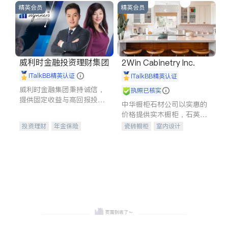
精英会员
精英会员
威利时金融投资理财集团
2Win Cabinetry Inc.
iTalkBB精英认证
iTalkBB精英认证
威利时金融集团秉持诚信，
执照已核实
提供固定收益与高回报投资
中华橱柜石材公司以实惠的
等服务。我们专注于投资、
价格提供实木橱柜，石英石
保险及传承规划等多元化组
台面，多种优质不锈钢水
投资理财
年金保险
瓷砖橱柜
室内设计
合，助力客户实现目标
槽、水龙头与抽油烟机。品
一站式财税规划
人寿保险
建筑设计
卫浴洁具
质厨房，家的选择。
投资理财
医疗保险
室内装修
养老保险
员工保险
长期护理医疗保险
伤残保险
个人保险