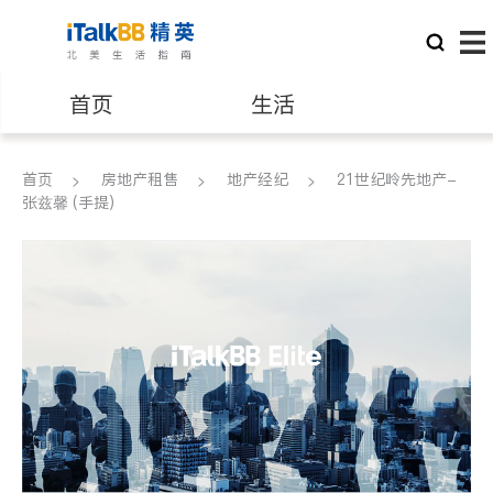
首页
生活
医生
律师
首页
房地产租售
地产经纪
21世纪岭先地产-
张兹馨 (手提)
保险理财
房地产租售
银行贷款
会计师
建筑装修