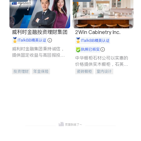
威利时金融投资理财集团
2Win Cabinetry Inc.
iTalkBB精英认证
iTalkBB精英认证
威利时金融集团秉持诚信，
执照已核实
提供固定收益与高回报投资
中华橱柜石材公司以实惠的
等服务。我们专注于投资、
价格提供实木橱柜，石英石
保险及传承规划等多元化组
台面，多种优质不锈钢水
投资理财
年金保险
瓷砖橱柜
室内设计
合，助力客户实现目标
槽、水龙头与抽油烟机。品
一站式财税规划
人寿保险
建筑设计
卫浴洁具
质厨房，家的选择。
投资理财
医疗保险
室内装修
养老保险
员工保险
长期护理医疗保险
伤残保险
个人保险