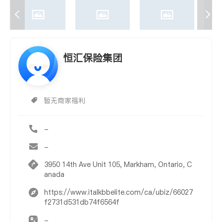
恒汇保险集团
暂无商家福利
-
-
3950 14th Ave Unit 105, Markham, Ontario, C
anada
https://www.italkbbelite.com/ca/ubiz/66027
f2731d531db74f6564f
-