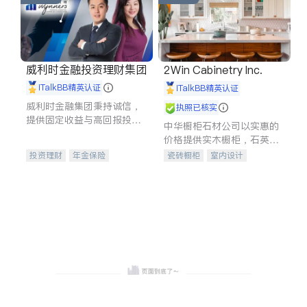
威利时金融投资理财集团
2Win Cabinetry Inc.
iTalkBB精英认证
iTalkBB精英认证
威利时金融集团秉持诚信，
执照已核实
提供固定收益与高回报投资
中华橱柜石材公司以实惠的
等服务。我们专注于投资、
价格提供实木橱柜，石英石
保险及传承规划等多元化组
台面，多种优质不锈钢水
投资理财
年金保险
瓷砖橱柜
室内设计
合，助力客户实现目标
槽、水龙头与抽油烟机。品
一站式财税规划
人寿保险
建筑设计
卫浴洁具
质厨房，家的选择。
投资理财
医疗保险
室内装修
养老保险
员工保险
长期护理医疗保险
伤残保险
个人保险