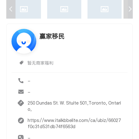
赢家移民
暂无商家福利
-
-
250 Dundas St. W. Stuite 501,Toronto, Ontari
o,
https://www.italkbbelite.com/ca/ubiz/66027
f0c31d531db74f6563d
-