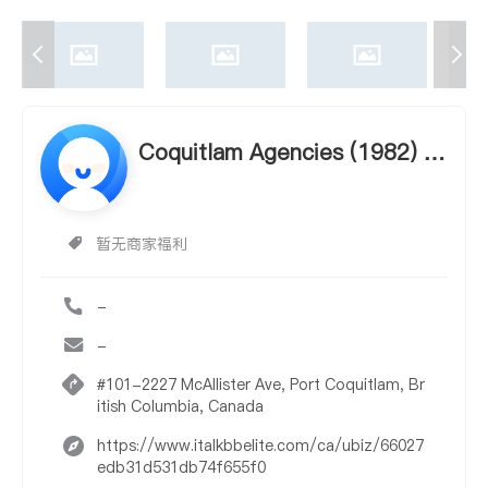
Coquitlam Agencies (1982) Lt
d
暂无商家福利
-
-
#101-2227 McAllister Ave, Port Coquitlam, Br
itish Columbia, Canada
https://www.italkbbelite.com/ca/ubiz/66027
edb31d531db74f655f0