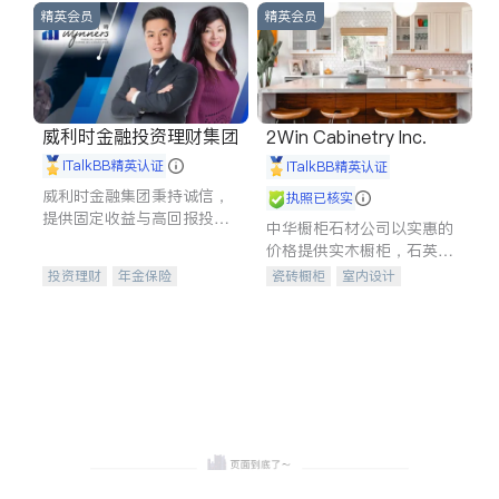
精英会员
精英会员
威利时金融投资理财集团
2Win Cabinetry Inc.
iTalkBB精英认证
iTalkBB精英认证
威利时金融集团秉持诚信，
执照已核实
提供固定收益与高回报投资
中华橱柜石材公司以实惠的
等服务。我们专注于投资、
价格提供实木橱柜，石英石
保险及传承规划等多元化组
台面，多种优质不锈钢水
投资理财
年金保险
瓷砖橱柜
室内设计
合，助力客户实现目标
槽、水龙头与抽油烟机。品
一站式财税规划
人寿保险
建筑设计
卫浴洁具
质厨房，家的选择。
投资理财
医疗保险
室内装修
养老保险
员工保险
长期护理医疗保险
伤残保险
个人保险