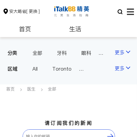
安大略省
[ 更换 ]
首页
生活
医生
律师
更多
分类
全部
牙科
眼科
妇科
儿科
中医
保险理财
房地产租售
更多
区域
All
Toronto
耳鼻喉科
医生-其它
Markham
Richmond Hill
医美
骨科
心理医生
银行贷款
会计师
Scarborough
首页
医生
全部
家庭医生
足科
Mississauga
Ottawa
建筑装修
North York
Thornhill
Brampton
Oakville
请订阅我们的新闻
Kitchener
Newmarket