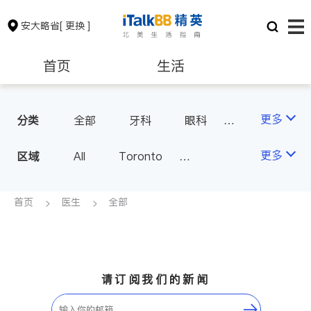
安大略省
[ 更换 ]
首页
生活
医生
律师
更多
分类
全部
牙科
眼科
妇科
儿科
中医
保险理财
房地产租售
更多
区域
All
Toronto
耳鼻喉科
医生-其它
Markham
Richmond Hill
医美
骨科
心理医生
银行贷款
会计师
Scarborough
首页
医生
全部
家庭医生
足科
Mississauga
Ottawa
建筑装修
North York
Thornhill
Brampton
Oakville
请订阅我们的新闻
Kitchener
Newmarket