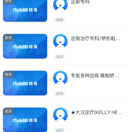
会员
足部专科
足科
会员
足病治疗专科/矫形鞋垫/
痛症治疗专家
足科
会员
专医各种足病 精制矫正
鞋垫
足科
会员
★大汉足疗(KELLY HEA
LTHY CENTRE)★$45/
小时足疗
足科