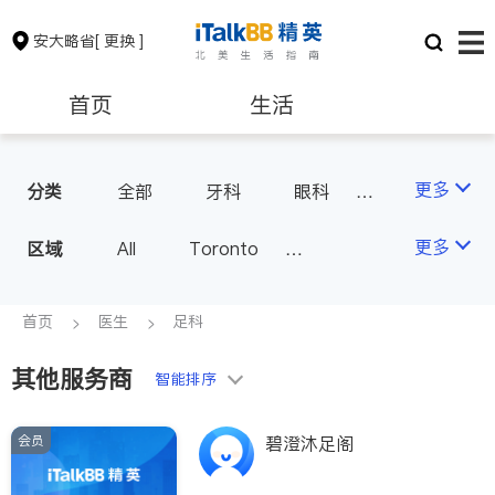
安大略省
[ 更换 ]
首页
生活
医生
律师
更多
分类
全部
牙科
眼科
妇科
儿科
中医
保险理财
房地产租售
更多
区域
All
Toronto
耳鼻喉科
医生-其它
Markham
Richmond Hill
医美
骨科
心理医生
银行贷款
会计师
Scarborough
首页
医生
足科
家庭医生
足科
Mississauga
Ottawa
其他服务商
建筑装修
智能排序
North York
Thornhill
Brampton
Oakville
会员
碧澄沐足阁
Kitchener
Newmarket