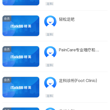
Etobicoke
Hamilton
足科
Windsor
Aurora
Stouffville
Maple
会员
轻松足吧
Waterloo
Guelph
Burlington
Ajax
足科
Vaughan
Whitby
Oshawa
Niagara Falls
会员
PainCare专业理疗和足
科诊所
Pickering
Concord
Port Perry
King
足科
ON - Other Cities
会员
足科诊所(Foot Clinic)
足科