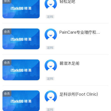
会员
轻松足吧
足科
会员
PainCare专业理疗和足
科诊所
足科
会员
碧澄沐足阁
足科
会员
足科诊所(Foot Clinic)
足科