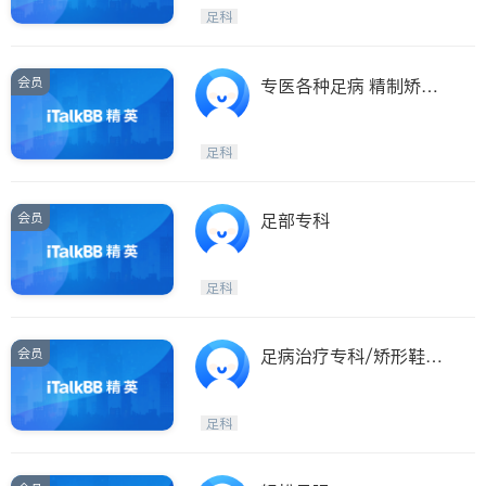
小时足疗
Etobicoke
Hamilton
足科
Windsor
Aurora
Stouffville
Maple
会员
专医各种足病 精制矫正
Waterloo
Guelph
鞋垫
Burlington
Ajax
足科
Vaughan
Whitby
Oshawa
Niagara Falls
会员
足部专科
Pickering
Concord
Port Perry
King
足科
ON - Other Cities
会员
足病治疗专科/矫形鞋垫/
痛症治疗专家
足科