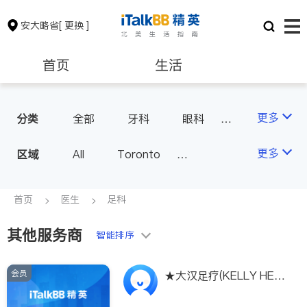
安大略省
[ 更换 ]
首页
生活
医生
律师
更多
分类
全部
牙科
眼科
妇科
儿科
中医
保险理财
房地产租售
更多
区域
All
Toronto
耳鼻喉科
医生-其它
Markham
Richmond Hill
医美
骨科
心理医生
银行贷款
会计师
Scarborough
首页
医生
足科
家庭医生
足科
Mississauga
Ottawa
其他服务商
建筑装修
智能排序
North York
Thornhill
Brampton
Oakville
会员
★大汉足疗(KELLY HEA
Kitchener
Newmarket
LTHY CENTRE)★$45/