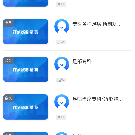
小时足疗
Etobicoke
Hamilton
足科
Windsor
Aurora
Stouffville
Maple
会员
专医各种足病 精制矫正
Waterloo
Guelph
鞋垫
Burlington
Ajax
足科
Vaughan
Whitby
Oshawa
Niagara Falls
会员
足部专科
Pickering
Concord
Port Perry
King
足科
ON - Other Cities
会员
足病治疗专科/矫形鞋垫/
痛症治疗专家
足科