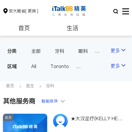
安大略省
[ 更换 ]
首页
生活
医生
律师
更多
分类
全部
牙科
眼科
妇科
儿科
中医
保险理财
房地产租售
更多
区域
All
Toronto
耳鼻喉科
医生-其它
Markham
Richmond Hill
医美
骨科
心理医生
银行贷款
会计师
Scarborough
首页
医生
足科
家庭医生
足科
Mississauga
Ottawa
其他服务商
建筑装修
智能排序
North York
Thornhill
Brampton
Oakville
会员
★大汉足疗(KELLY HEA
Kitchener
Newmarket
LTHY CENTRE)★$45/