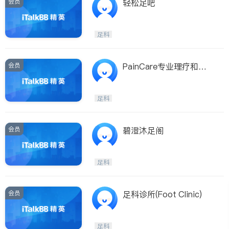
会员
轻松足吧
足科
会员
PainCare专业理疗和足
科诊所
足科
会员
碧澄沐足阁
足科
会员
足科诊所(Foot Clinic)
足科