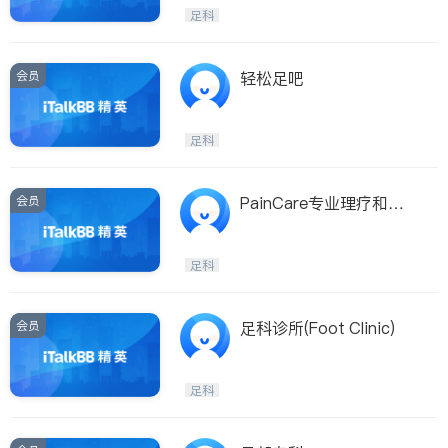
Etobicoke
Hamilton
足科
Windsor
Aurora
Stouffville
Maple
会员
轻松足吧
Waterloo
Guelph
Burlington
Ajax
足科
Vaughan
Whitby
Oshawa
Niagara Falls
会员
PainCare专业理疗和足
科诊所
Pickering
Concord
Port Perry
King
足科
ON - Other Cities
会员
足科诊所(Foot Clinic)
足科