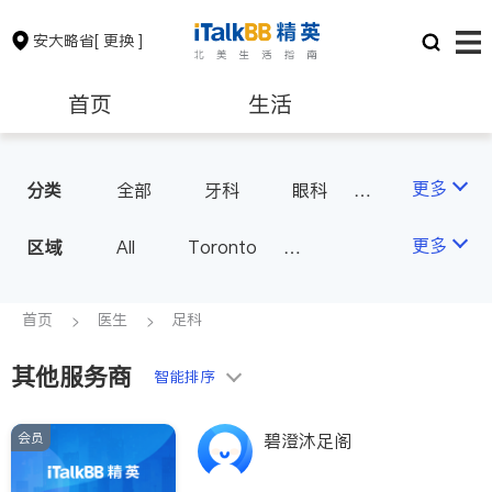
安大略省
[ 更换 ]
首页
生活
医生
律师
更多
分类
全部
牙科
眼科
妇科
儿科
中医
保险理财
房地产租售
更多
区域
All
Toronto
耳鼻喉科
医生-其它
Markham
Richmond Hill
医美
骨科
心理医生
银行贷款
会计师
Scarborough
首页
医生
足科
家庭医生
足科
Mississauga
Ottawa
其他服务商
建筑装修
智能排序
North York
Thornhill
Brampton
Oakville
会员
碧澄沐足阁
Kitchener
Newmarket