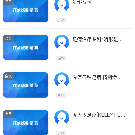
会员
足部专科
足科
会员
足病治疗专科/矫形鞋垫/
痛症治疗专家
足科
会员
专医各种足病 精制矫正
鞋垫
足科
会员
★大汉足疗(KELLY HEA
LTHY CENTRE)★$45/
小时足疗
足科