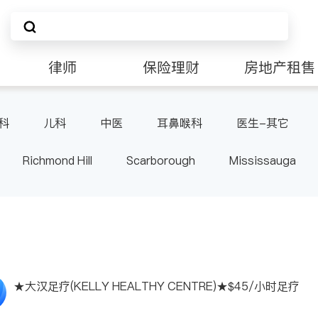
律师
保险理财
房地产租售
科
儿科
中医
耳鼻喉科
医生-其它
Richmond Hill
Scarborough
Mississauga
ville
Kitchener
Newmarket
Etobicoke
le
Waterloo
Guelph
Burlington
Ajax
Pickering
Concord
Port Perry
King
ON
★大汉足疗(KELLY HEALTHY CENTRE)★$45/小时足疗