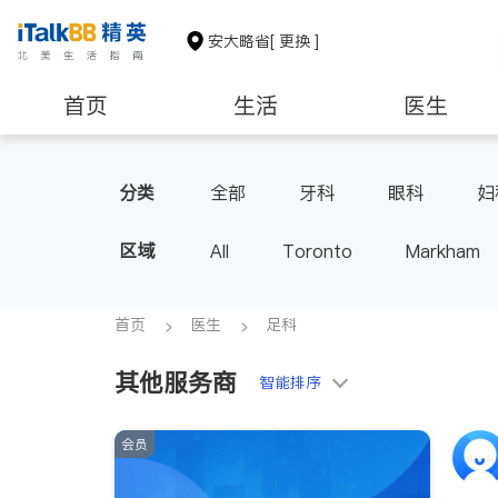
安大略省
[ 更换 ]
首页
生活
医生
建筑装修
分类
全部
牙科
眼科
妇
家庭医生
足科
区域
All
Toronto
Markham
Thornhill
Brampton
Oak
Aurora
Stouffville
Map
首页
医生
足科
Oshawa
Niagara Falls
其他服务商
智能排序
会员