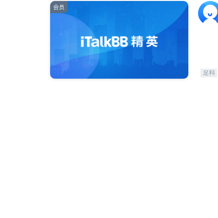
会员
足科