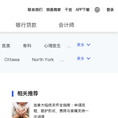
联系我们
我是商家
干货
APP下载
登录
银行贷款
会计师
更多
医美
骨科
心理医生
更多
Ottawa
North York
Hamilton
Windsor
Vaughan
Whitby
 - Other Cities
相关推荐
加拿大临终关怀全指南：申请流
程、照护形式、费用与家属支持一
次讲清