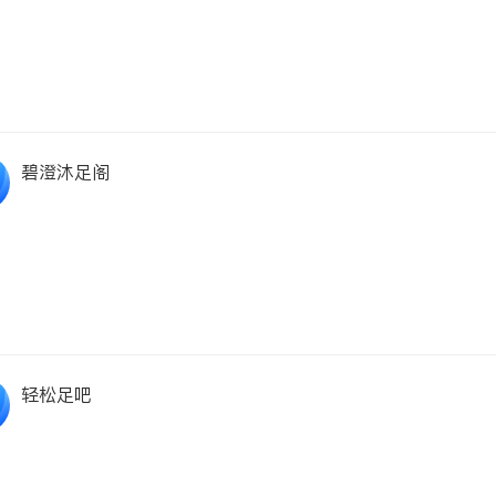
碧澄沐足阁
轻松足吧