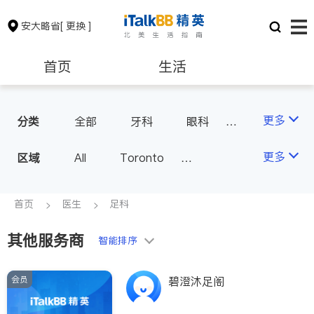
安大略省
[ 更换 ]
首页
生活
医生
律师
更多
分类
全部
牙科
眼科
妇科
儿科
中医
保险理财
房地产租售
更多
区域
All
Toronto
耳鼻喉科
医生-其它
Markham
Richmond Hill
医美
骨科
心理医生
银行贷款
会计师
Scarborough
首页
医生
足科
家庭医生
足科
Mississauga
Ottawa
其他服务商
建筑装修
智能排序
North York
Thornhill
Brampton
Oakville
会员
碧澄沐足阁
Kitchener
Newmarket