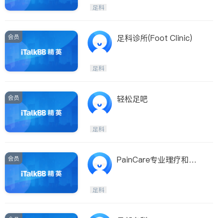
Etobicoke
Hamilton
足科
Windsor
Aurora
Stouffville
Maple
会员
足科诊所(Foot Clinic)
Waterloo
Guelph
Burlington
Ajax
足科
Vaughan
Whitby
Oshawa
Niagara Falls
会员
轻松足吧
Pickering
Concord
Port Perry
King
足科
ON - Other Cities
会员
PainCare专业理疗和足
科诊所
足科