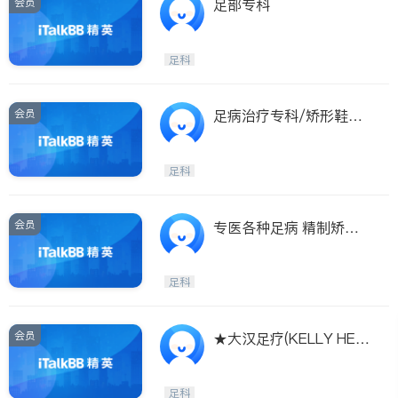
会员
足部专科
足科
会员
足病治疗专科/矫形鞋垫/
痛症治疗专家
足科
会员
专医各种足病 精制矫正
鞋垫
足科
会员
★大汉足疗(KELLY HEA
LTHY CENTRE)★$45/
小时足疗
足科