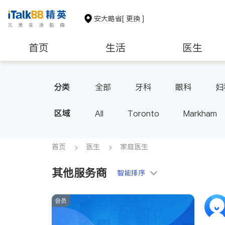
安大略省
[ 更换 ]
首页
生活
医生
建筑装修
分类
全部
牙科
眼科
妇
家庭医生
足科
区域
All
Toronto
Markham
Thornhill
Brampton
Oak
Aurora
Stouffville
Map
首页
医生
家庭医生
Oshawa
Niagara Falls
其他服务商
智能排序
会员