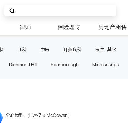
律师
保险理财
房地产租售
科
儿科
中医
耳鼻喉科
医生-其它
Richmond Hill
Scarborough
Mississauga
ville
Kitchener
Newmarket
Etobicoke
le
Waterloo
Guelph
Burlington
Ajax
Pickering
Concord
Port Perry
King
ON
全心齿科 （Hwy7 & McCowan）