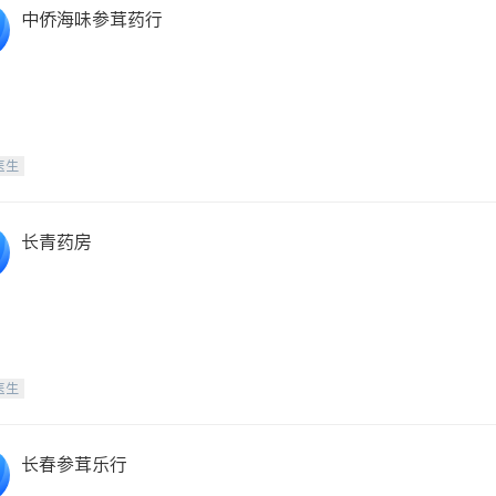
中侨海味参茸药行
医生
长青药房
医生
长春参茸乐行