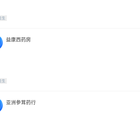
医生
益康西药房
医生
亚洲参茸药行