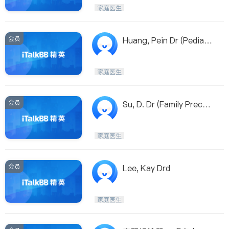
Etobicoke
Hamilton
家庭医生
Windsor
Aurora
Stouffville
Maple
会员
Huang, Pein Dr (Pediatri
Waterloo
Guelph
cian)
Burlington
Ajax
家庭医生
Vaughan
Whitby
Oshawa
Niagara Falls
会员
Su, D. Dr (Family Prectic
e)
Pickering
Concord
Port Perry
King
家庭医生
ON - Other Cities
会员
Lee, Kay Drd
家庭医生