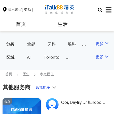
安大略省
[ 更换 ]
首页
生活
医生
律师
更多
分类
全部
牙科
眼科
妇科
儿科
中医
保险理财
房地产租售
更多
区域
All
Toronto
耳鼻喉科
医生-其它
Markham
Richmond Hill
医美
骨科
心理医生
银行贷款
会计师
Scarborough
首页
医生
家庭医生
家庭医生
足科
Mississauga
Ottawa
其他服务商
建筑装修
智能排序
North York
Thornhill
Brampton
Oakville
会员
Ooi, Daylily Dr (Endocrin
Kitchener
Newmarket
ologist/Dept of Lab Me
d)