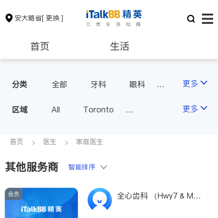
安大略省
[ 更换 ]
首页
生活
医生
律师
更多
分类
全部
牙科
眼科
妇科
儿科
中医
保险理财
房地产租售
更多
区域
All
Toronto
耳鼻喉科
医生-其它
Markham
Richmond Hill
医美
骨科
心理医生
银行贷款
会计师
Scarborough
首页
医生
家庭医生
家庭医生
足科
Mississauga
Ottawa
其他服务商
建筑装修
智能排序
North York
Thornhill
Brampton
Oakville
会员
全心齿科 （Hwy7 & McC
Kitchener
Newmarket
owan）