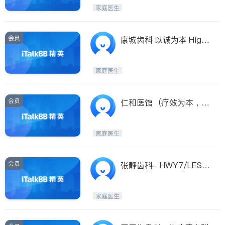
Etobicoke
Hamilton
家庭医生
Windsor
Aurora
Stouffville
Maple
会员
康城齿科 以诚为本 High
Waterloo
Guelph
way 7 & Leslie
Burlington
Ajax
家庭医生
Vaughan
Whitby
Oshawa
Niagara Falls
会员
仁和医馆 (疗效为本，口
碑相传）
Pickering
Concord
Port Perry
King
家庭医生
ON - Other Cities
会员
张静齿科- HWY7/LESLI
E
家庭医生