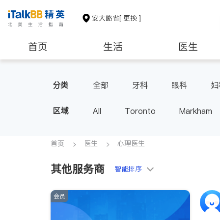
安大略省
[ 更换 ]
首页
生活
医生
建筑装修
分类
全部
牙科
眼科
妇
家庭医生
足科
区域
All
Toronto
Markham
Thornhill
Brampton
Oak
Aurora
Stouffville
Map
首页
医生
心理医生
Oshawa
Niagara Falls
其他服务商
智能排序
会员