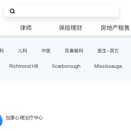
律师
保险理财
房地产租售
科
儿科
中医
耳鼻喉科
医生-其它
Richmond Hill
Scarborough
Mississauga
ville
Kitchener
Newmarket
Etobicoke
le
Waterloo
Guelph
Burlington
Ajax
Pickering
Concord
Port Perry
King
ON
加康心理治疗中心