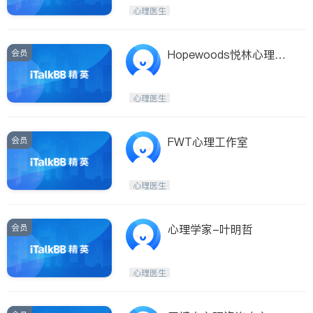
Etobicoke
Hamilton
心理医生
Windsor
Aurora
Stouffville
Maple
会员
Hopewoods悦林心理诊
Waterloo
Guelph
所
Burlington
Ajax
心理医生
Vaughan
Whitby
Oshawa
Niagara Falls
会员
FWT心理工作室
Pickering
Concord
Port Perry
King
心理医生
ON - Other Cities
会员
心理学家-叶明哲
心理医生