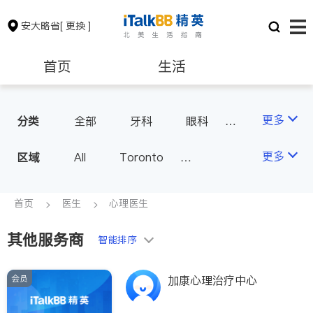
安大略省
[ 更换 ]
首页
生活
医生
律师
更多
分类
全部
牙科
眼科
妇科
儿科
中医
保险理财
房地产租售
更多
区域
All
Toronto
耳鼻喉科
医生-其它
Markham
Richmond Hill
医美
骨科
心理医生
银行贷款
会计师
Scarborough
首页
医生
心理医生
家庭医生
足科
Mississauga
Ottawa
其他服务商
建筑装修
智能排序
North York
Thornhill
Brampton
Oakville
会员
加康心理治疗中心
Kitchener
Newmarket