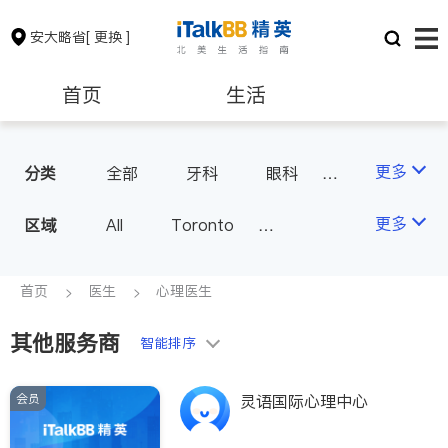
安大略省
[ 更换 ]
首页
生活
医生
律师
更多
分类
全部
牙科
眼科
妇科
儿科
中医
保险理财
房地产租售
更多
区域
All
Toronto
耳鼻喉科
医生-其它
Markham
Richmond Hill
医美
骨科
心理医生
银行贷款
会计师
Scarborough
首页
医生
心理医生
家庭医生
足科
Mississauga
Ottawa
其他服务商
建筑装修
智能排序
North York
Thornhill
Brampton
Oakville
会员
灵语国际心理中心
Kitchener
Newmarket