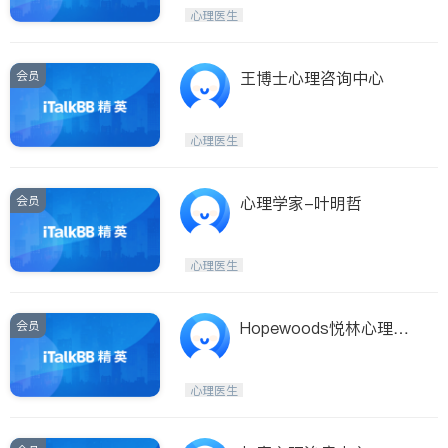
Etobicoke
Hamilton
心理医生
Windsor
Aurora
Stouffville
Maple
会员
王博士心理咨询中心
Waterloo
Guelph
Burlington
Ajax
心理医生
Vaughan
Whitby
Oshawa
Niagara Falls
会员
心理学家-叶明哲
Pickering
Concord
Port Perry
King
心理医生
ON - Other Cities
会员
Hopewoods悦林心理诊
所
心理医生