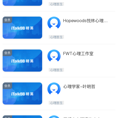
Etobicoke
Hamilton
心理医生
Windsor
Aurora
Stouffville
Maple
会员
Hopewoods悦林心理诊
Waterloo
Guelph
所
Burlington
Ajax
心理医生
Vaughan
Whitby
Oshawa
Niagara Falls
会员
FWT心理工作室
Pickering
Concord
Port Perry
King
心理医生
ON - Other Cities
会员
心理学家-叶明哲
心理医生