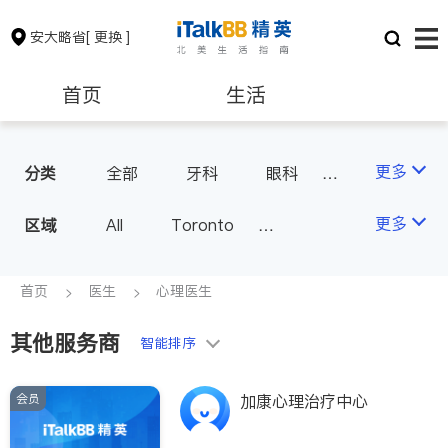
安大略省
[ 更换 ]
首页
生活
医生
律师
更多
分类
全部
牙科
眼科
妇科
儿科
中医
保险理财
房地产租售
更多
区域
All
Toronto
耳鼻喉科
医生-其它
Markham
Richmond Hill
医美
骨科
心理医生
银行贷款
会计师
Scarborough
首页
医生
心理医生
家庭医生
足科
Mississauga
Ottawa
其他服务商
建筑装修
智能排序
North York
Thornhill
Brampton
Oakville
会员
加康心理治疗中心
Kitchener
Newmarket