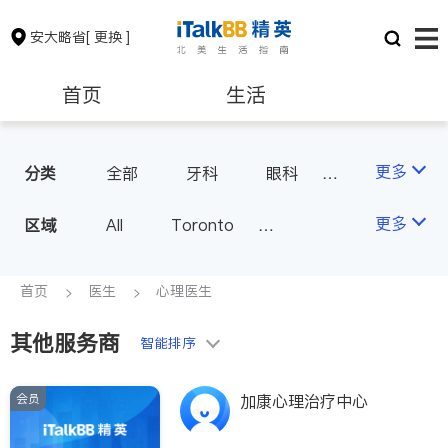
安大略省
[ 更换 ]
首页
生活
医生
律师
更多
分类
全部
牙科
眼科
妇科
儿科
中医
保险理财
房地产租售
更多
区域
All
Toronto
耳鼻喉科
医生-其它
Markham
Richmond Hill
医美
骨科
心理医生
银行贷款
会计师
Scarborough
首页
医生
心理医生
家庭医生
足科
Mississauga
Ottawa
其他服务商
建筑装修
智能排序
North York
Thornhill
Brampton
Oakville
会员
加康心理治疗中心
Kitchener
Newmarket