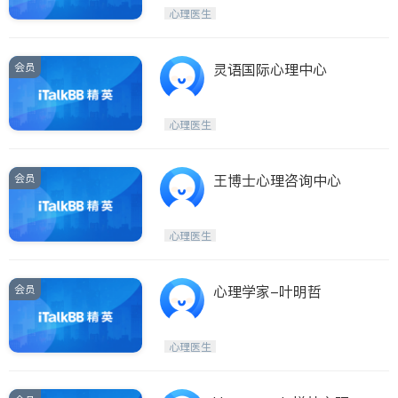
Etobicoke
Hamilton
心理医生
Windsor
Aurora
Stouffville
Maple
会员
灵语国际心理中心
Waterloo
Guelph
Burlington
Ajax
心理医生
Vaughan
Whitby
Oshawa
Niagara Falls
会员
王博士心理咨询中心
Pickering
Concord
Port Perry
King
心理医生
ON - Other Cities
会员
心理学家-叶明哲
心理医生