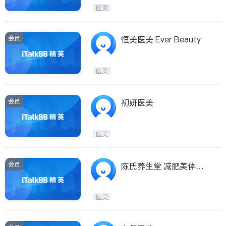
Etobicoke
Hamilton
医美
Windsor
Aurora
Stouffville
Maple
会员
恒美医美 Ever Beauty
Waterloo
Guelph
Burlington
Ajax
医美
Vaughan
Whitby
Oshawa
Niagara Falls
会员
初妍医美
Pickering
Concord
Port Perry
King
医美
ON - Other Cities
会员
陈氏养生堂 减肥美体专
科
医美