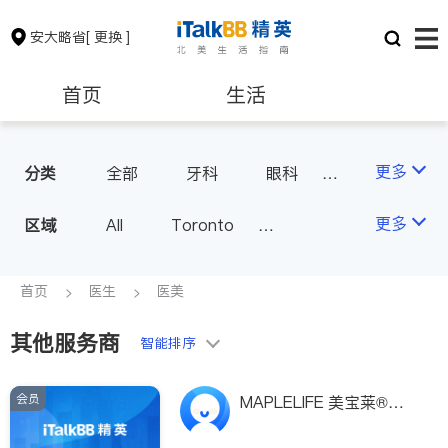
安大略省
[ 更换 ]
首页
生活
医生
律师
更多
分类
全部
牙科
眼科
妇科
儿科
中医
保险理财
房地产租售
更多
区域
All
Toronto
耳鼻喉科
医生-其它
Markham
Richmond Hill
医美
骨科
心理医生
银行贷款
会计师
Scarborough
首页
医生
医美
家庭医生
足科
Mississauga
Ottawa
其他服务商
建筑装修
智能排序
North York
Thornhill
Brampton
Oakville
会员
MAPLELIFE 美宝莱®－
Kitchener
Newmarket
专业保健品研发生产品牌