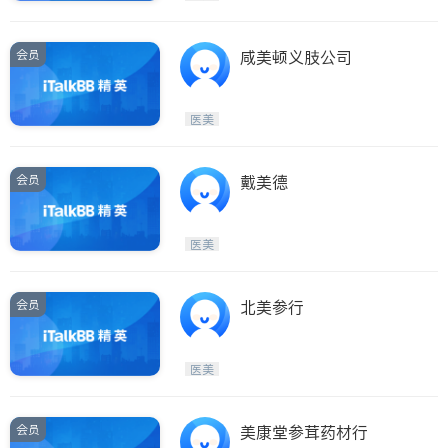
会员
咸美顿义肢公司
医美
会员
戴美德
医美
会员
北美参行
医美
会员
美康堂参茸药材行