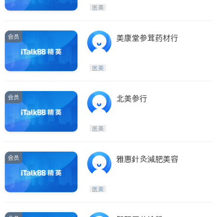
Etobicoke
Hamilton
医美
Windsor
Aurora
Stouffville
Maple
会员
美康堂参茸药材行
Waterloo
Guelph
Burlington
Ajax
医美
Vaughan
Whitby
Oshawa
Niagara Falls
会员
北美参行
Pickering
Concord
Port Perry
King
医美
ON - Other Cities
会员
雅惠針灸減肥美容
医美