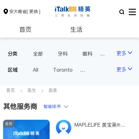
安大略省
[ 更换 ]
首页
生活
医生
律师
更多
分类
全部
牙科
眼科
妇科
儿科
中医
保险理财
房地产租售
更多
区域
All
Toronto
耳鼻喉科
医生-其它
Markham
Richmond Hill
医美
骨科
心理医生
银行贷款
会计师
Scarborough
首页
医生
医美
家庭医生
足科
Mississauga
Ottawa
其他服务商
建筑装修
智能排序
North York
Thornhill
Brampton
Oakville
会员
MAPLELIFE 美宝莱®－
Kitchener
Newmarket
专业保健品研发生产品牌