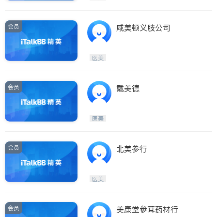
会员
咸美顿义肢公司
医美
会员
戴美德
医美
会员
北美参行
医美
会员
美康堂参茸药材行