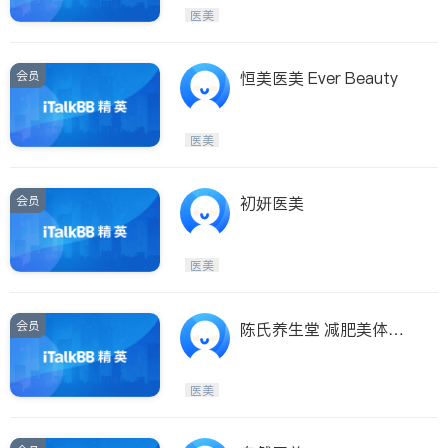
Etobicoke
Hamilton
医美
Windsor
Aurora
Stouffville
Maple
会员
恒美医美 Ever Beauty
Waterloo
Guelph
Burlington
Ajax
医美
Vaughan
Whitby
Oshawa
Niagara Falls
会员
初妍医美
Pickering
Concord
Port Perry
King
医美
ON - Other Cities
会员
陈氏养生堂 减肥美体专
科
医美