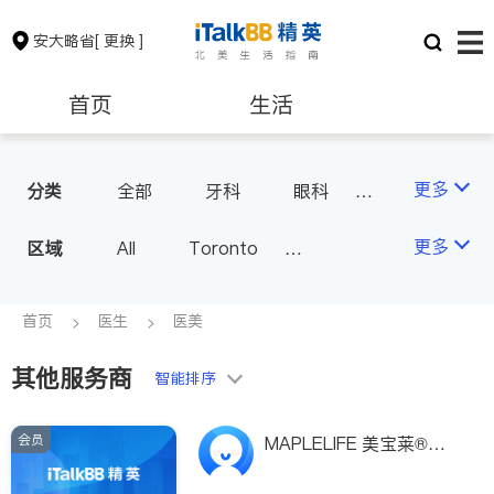
安大略省
[ 更换 ]
首页
生活
医生
律师
更多
分类
全部
牙科
眼科
妇科
儿科
中医
保险理财
房地产租售
更多
区域
All
Toronto
耳鼻喉科
医生-其它
Markham
Richmond Hill
医美
骨科
心理医生
银行贷款
会计师
Scarborough
首页
医生
医美
家庭医生
足科
Mississauga
Ottawa
其他服务商
建筑装修
智能排序
North York
Thornhill
Brampton
Oakville
会员
MAPLELIFE 美宝莱®－
Kitchener
Newmarket
专业保健品研发生产品牌