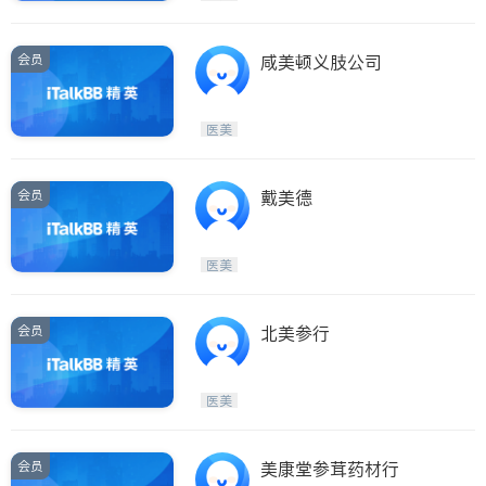
会员
咸美顿义肢公司
医美
会员
戴美德
医美
会员
北美参行
医美
会员
美康堂参茸药材行