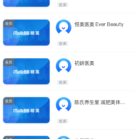
Etobicoke
Hamilton
医美
Windsor
Aurora
Stouffville
Maple
会员
恒美医美 Ever Beauty
Waterloo
Guelph
Burlington
Ajax
医美
Vaughan
Whitby
Oshawa
Niagara Falls
会员
初妍医美
Pickering
Concord
Port Perry
King
医美
ON - Other Cities
会员
陈氏养生堂 减肥美体专
科
医美