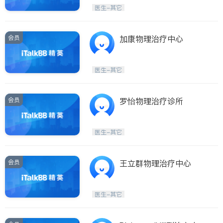
Etobicoke
Hamilton
医生-其它
Windsor
Aurora
Stouffville
Maple
会员
加康物理治疗中心
Waterloo
Guelph
Burlington
Ajax
医生-其它
Vaughan
Whitby
Oshawa
Niagara Falls
会员
罗怡物理治疗诊所
Pickering
Concord
Port Perry
King
医生-其它
ON - Other Cities
会员
王立群物理治疗中心
医生-其它