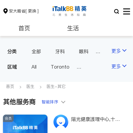
安大略省
[ 更换 ]
首页
生活
医生
律师
更多
分类
全部
牙科
眼科
妇科
儿科
中医
保险理财
房地产租售
更多
区域
All
Toronto
耳鼻喉科
医生-其它
Markham
Richmond Hill
医美
骨科
心理医生
银行贷款
会计师
Scarborough
首页
医生
医生-其它
家庭医生
足科
Mississauga
Ottawa
其他服务商
建筑装修
智能排序
North York
Thornhill
Brampton
Oakville
会员
陽光健康護理中心,十年
Kitchener
Newmarket
专业经验