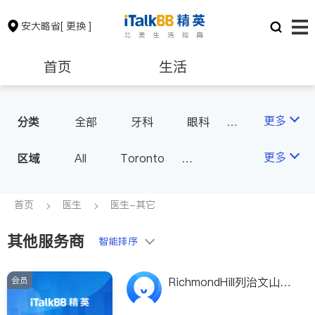
安大略省
[ 更换 ]
首页
生活
医生
律师
更多
分类
全部
牙科
眼科
妇科
儿科
中医
保险理财
房地产租售
更多
区域
All
Toronto
耳鼻喉科
医生-其它
Markham
Richmond Hill
医美
骨科
心理医生
银行贷款
会计师
Scarborough
首页
医生
医生-其它
家庭医生
足科
Mississauga
Ottawa
其他服务商
建筑装修
智能排序
North York
Thornhill
Brampton
Oakville
会员
RichmondHill列治文山绿
Kitchener
Newmarket
色健康疼症理疗