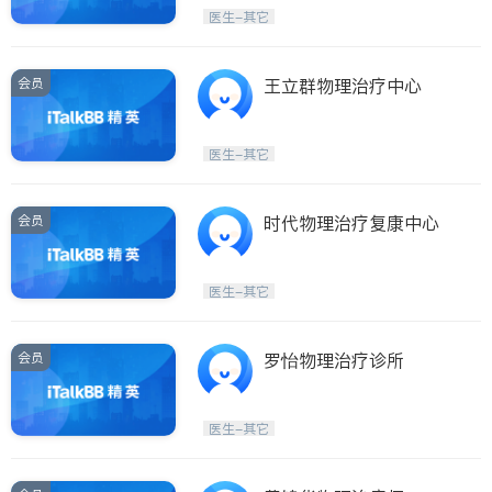
Etobicoke
Hamilton
医生-其它
Windsor
Aurora
Stouffville
Maple
会员
王立群物理治疗中心
Waterloo
Guelph
Burlington
Ajax
医生-其它
Vaughan
Whitby
Oshawa
Niagara Falls
会员
时代物理治疗复康中心
Pickering
Concord
Port Perry
King
医生-其它
ON - Other Cities
会员
罗怡物理治疗诊所
医生-其它