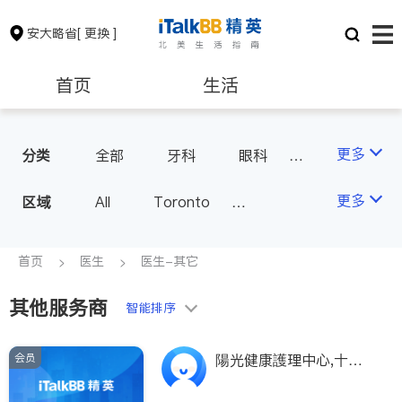
安大略省
[ 更换 ]
首页
生活
医生
律师
更多
分类
全部
牙科
眼科
妇科
儿科
中医
保险理财
房地产租售
更多
区域
All
Toronto
耳鼻喉科
医生-其它
Markham
Richmond Hill
医美
骨科
心理医生
银行贷款
会计师
Scarborough
首页
医生
医生-其它
家庭医生
足科
Mississauga
Ottawa
其他服务商
建筑装修
智能排序
North York
Thornhill
Brampton
Oakville
会员
陽光健康護理中心,十年
Kitchener
Newmarket
专业经验