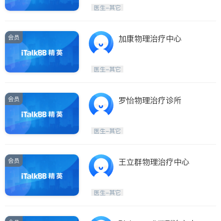
Etobicoke
Hamilton
医生-其它
Windsor
Aurora
Stouffville
Maple
会员
加康物理治疗中心
Waterloo
Guelph
Burlington
Ajax
医生-其它
Vaughan
Whitby
Oshawa
Niagara Falls
会员
罗怡物理治疗诊所
Pickering
Concord
Port Perry
King
医生-其它
ON - Other Cities
会员
王立群物理治疗中心
医生-其它