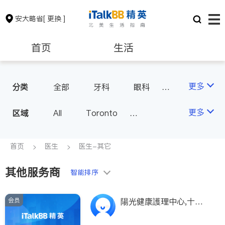
安大略省
[ 更换 ]
首页
生活
医生
律师
更多
分类
全部
牙科
眼科
妇科
儿科
中医
保险理财
房地产租售
更多
区域
All
Toronto
耳鼻喉科
医生-其它
Markham
Richmond Hill
医美
骨科
心理医生
银行贷款
会计师
Scarborough
首页
医生
医生-其它
家庭医生
足科
Mississauga
Ottawa
其他服务商
建筑装修
智能排序
North York
Thornhill
Brampton
Oakville
会员
陽光健康護理中心,十年
Kitchener
Newmarket
专业经验