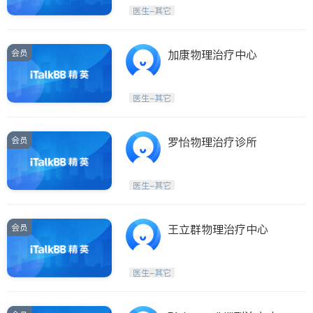
Etobicoke
Hamilton
医生-其它
Windsor
Aurora
Stouffville
Maple
会员
加康物理治疗中心
Waterloo
Guelph
Burlington
Ajax
医生-其它
Vaughan
Whitby
Oshawa
Niagara Falls
会员
罗怡物理治疗诊所
Pickering
Concord
Port Perry
King
医生-其它
ON - Other Cities
会员
王立群物理治疗中心
医生-其它