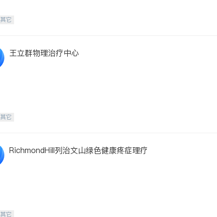
-其它
王立群物理治疗中心
-其它
RichmondHill列治文山绿色健康疼症理疗
-其它