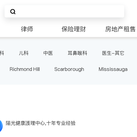
律师
保险理财
房地产租售
科
儿科
中医
耳鼻喉科
医生-其它
Richmond Hill
Scarborough
Mississauga
ville
Kitchener
Newmarket
Etobicoke
le
Waterloo
Guelph
Burlington
Ajax
Pickering
Concord
Port Perry
King
ON
陽光健康護理中心,十年专业经验