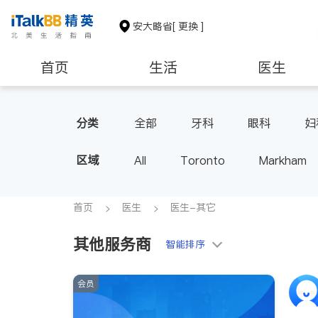
安大略省
[ 更换 ]
首页
生活
医生
建筑装修
分类
全部
牙科
眼科
妇
家庭医生
足科
区域
All
Toronto
Markham
Thornhill
Brampton
Oak
Aurora
Stouffville
Map
首页
医生
医生-其它
Oshawa
Niagara Falls
其他服务商
智能排序
会员