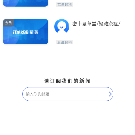
Etobicoke
Hamilton
耳鼻喉科
Windsor
Aurora
Stouffville
Maple
会员
密市夏草堂/疑难杂症/车
Waterloo
Guelph
祸保险/助听器验配
Burlington
Ajax
耳鼻喉科
Vaughan
Whitby
Oshawa
Niagara Falls
Pickering
Concord
Port Perry
King
请订阅我们的新闻
ON - Other Cities