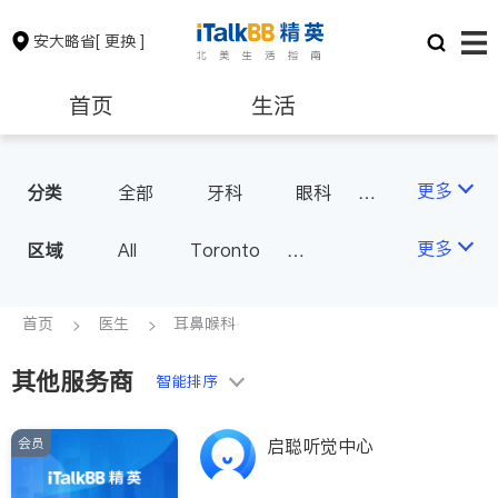
安大略省
[ 更换 ]
首页
生活
医生
律师
更多
分类
全部
牙科
眼科
妇科
儿科
中医
保险理财
房地产租售
更多
区域
All
Toronto
耳鼻喉科
医生-其它
Markham
Richmond Hill
医美
骨科
心理医生
银行贷款
会计师
Scarborough
首页
医生
耳鼻喉科
家庭医生
足科
Mississauga
Ottawa
其他服务商
建筑装修
智能排序
North York
Thornhill
Brampton
Oakville
会员
启聪听觉中心
Kitchener
Newmarket