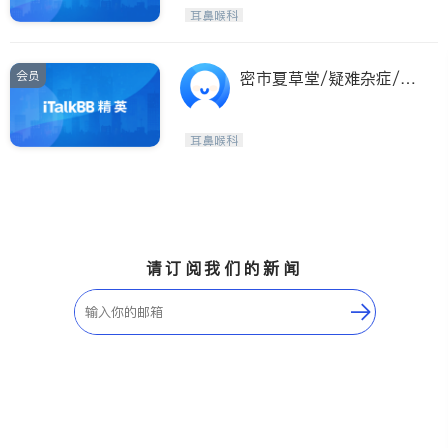
Etobicoke
Hamilton
耳鼻喉科
Windsor
Aurora
Stouffville
Maple
会员
密市夏草堂/疑难杂症/车
Waterloo
Guelph
祸保险/助听器验配
Burlington
Ajax
耳鼻喉科
Vaughan
Whitby
Oshawa
Niagara Falls
Pickering
Concord
Port Perry
King
请订阅我们的新闻
ON - Other Cities