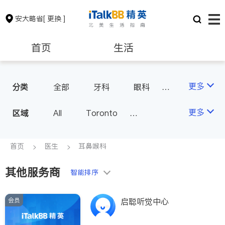
安大略省
[ 更换 ]
首页
生活
医生
律师
更多
分类
全部
牙科
眼科
妇科
儿科
中医
保险理财
房地产租售
更多
区域
All
Toronto
耳鼻喉科
医生-其它
Markham
Richmond Hill
医美
骨科
心理医生
银行贷款
会计师
Scarborough
首页
医生
耳鼻喉科
家庭医生
足科
Mississauga
Ottawa
其他服务商
建筑装修
智能排序
North York
Thornhill
Brampton
Oakville
会员
启聪听觉中心
Kitchener
Newmarket