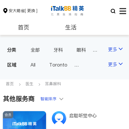
安大略省
[ 更换 ]
首页
生活
医生
律师
更多
分类
全部
牙科
眼科
妇科
儿科
中医
保险理财
房地产租售
更多
区域
All
Toronto
耳鼻喉科
医生-其它
Markham
Richmond Hill
医美
骨科
心理医生
银行贷款
会计师
Scarborough
首页
医生
耳鼻喉科
家庭医生
足科
Mississauga
Ottawa
其他服务商
建筑装修
智能排序
North York
Thornhill
Brampton
Oakville
会员
启聪听觉中心
Kitchener
Newmarket