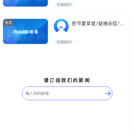
Etobicoke
Hamilton
耳鼻喉科
Windsor
Aurora
Stouffville
Maple
会员
密市夏草堂/疑难杂症/车
Waterloo
Guelph
祸保险/助听器验配
Burlington
Ajax
耳鼻喉科
Vaughan
Whitby
Oshawa
Niagara Falls
Pickering
Concord
Port Perry
King
请订阅我们的新闻
ON - Other Cities