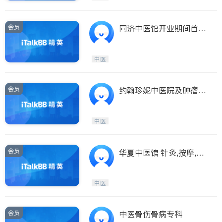
会员
同济中医馆开业期间首次
治疗免费
中医
会员
约翰珍妮中医院及肿瘤中
心开张首诊免费
中医
会员
华夏中医馆 针灸,按摩,踩
背,足疗,美容…..
中医
会员
中医骨伤骨病专科