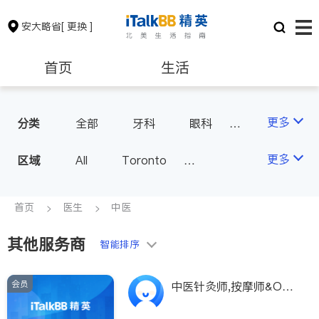
安大略省
[ 更换 ]
首页
生活
医生
律师
更多
分类
全部
牙科
眼科
妇科
儿科
中医
保险理财
房地产租售
更多
区域
All
Toronto
耳鼻喉科
医生-其它
Markham
Richmond Hill
医美
骨科
心理医生
银行贷款
会计师
Scarborough
首页
医生
中医
家庭医生
足科
Mississauga
Ottawa
其他服务商
建筑装修
智能排序
North York
Thornhill
Brampton
Oakville
会员
中医针灸师,按摩师&Ost
Kitchener
Newmarket
eopathy