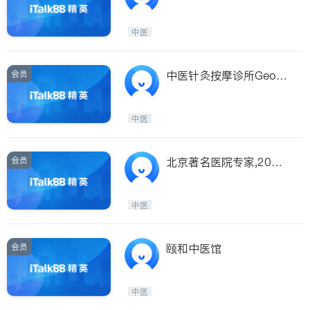
中医
会员
中医针灸按摩诊所Georg
e Health Clinic
中医
会员
北京著名医院专家,20年
中医经验
中医
会员
颐和中医馆
中医