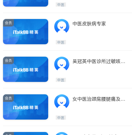
Etobicoke
Hamilton
中医
Windsor
Aurora
Stouffville
Maple
会员
中医皮肤病专家
Waterloo
Guelph
Burlington
Ajax
中医
Vaughan
Whitby
Oshawa
Niagara Falls
会员
吴冠英中医诊所过敏咳喘
骚痒忧郁杂症
Pickering
Concord
Port Perry
King
中医
ON - Other Cities
会员
女中医治颈肩腰腿痛及病
症！PAINTREATMENT
中医