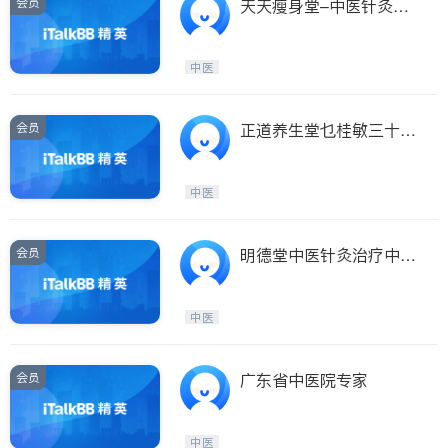
会员
天天瘦身堂–中医针灸减
肥/美容
中医
会员
正道养生堂乜桂敏三十年
经验女中医
中医
会员
明德堂中医针灸治疗中心
–黄剑辉医师
中医
会员
广东省中医院专家
中医