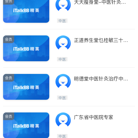
会员
天天瘦身堂–中医针灸减
肥/美容
中医
会员
正道养生堂乜桂敏三十年
经验女中医
中医
会员
明德堂中医针灸治疗中心
–黄剑辉医师
中医
会员
广东省中医院专家
中医