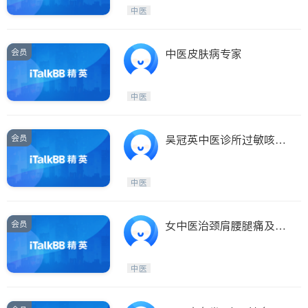
Etobicoke
Hamilton
中医
Windsor
Aurora
Stouffville
Maple
会员
中医皮肤病专家
Waterloo
Guelph
Burlington
Ajax
中医
Vaughan
Whitby
Oshawa
Niagara Falls
会员
吴冠英中医诊所过敏咳喘
骚痒忧郁杂症
Pickering
Concord
Port Perry
King
中医
ON - Other Cities
会员
女中医治颈肩腰腿痛及病
症！PAINTREATMENT
中医