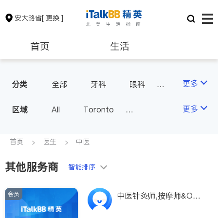
安大略省
[ 更换 ]
首页
生活
医生
律师
更多
分类
全部
牙科
眼科
妇科
儿科
中医
保险理财
房地产租售
更多
区域
All
Toronto
耳鼻喉科
医生-其它
Markham
Richmond Hill
医美
骨科
心理医生
银行贷款
会计师
Scarborough
首页
医生
中医
家庭医生
足科
Mississauga
Ottawa
其他服务商
建筑装修
智能排序
North York
Thornhill
Brampton
Oakville
会员
中医针灸师,按摩师&Ost
Kitchener
Newmarket
eopathy