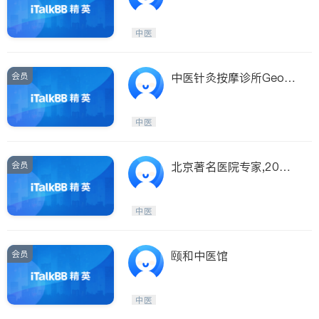
中医
会员
中医针灸按摩诊所Georg
e Health Clinic
中医
会员
北京著名医院专家,20年
中医经验
中医
会员
颐和中医馆
中医