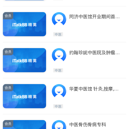
会员
同济中医馆开业期间首次
治疗免费
中医
会员
约翰珍妮中医院及肿瘤中
心开张首诊免费
中医
会员
华夏中医馆 针灸,按摩,踩
背,足疗,美容…..
中医
会员
中医骨伤骨病专科