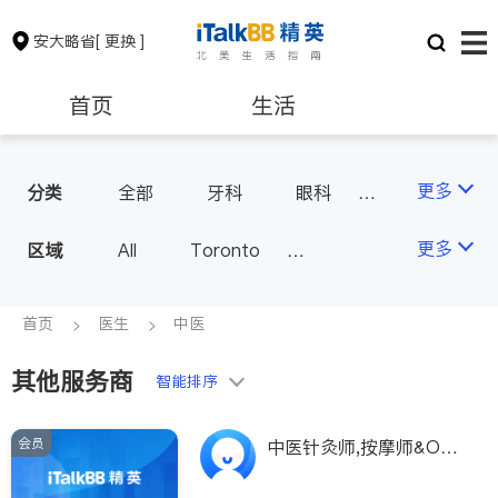
安大略省
[ 更换 ]
首页
生活
医生
律师
更多
分类
全部
牙科
眼科
妇科
儿科
中医
保险理财
房地产租售
更多
区域
All
Toronto
耳鼻喉科
医生-其它
Markham
Richmond Hill
医美
骨科
心理医生
银行贷款
会计师
Scarborough
首页
医生
中医
家庭医生
足科
Mississauga
Ottawa
其他服务商
建筑装修
智能排序
North York
Thornhill
Brampton
Oakville
会员
中医针灸师,按摩师&Ost
Kitchener
Newmarket
eopathy