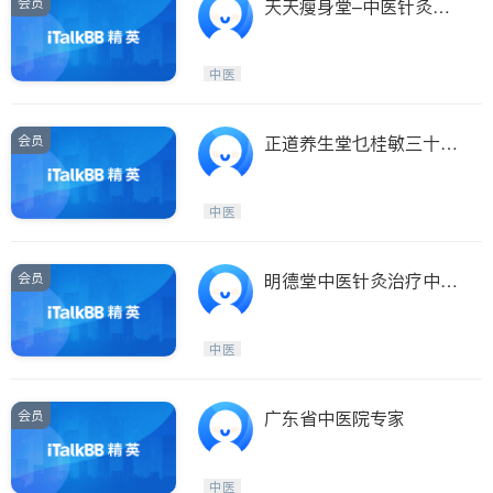
会员
天天瘦身堂–中医针灸减
肥/美容
中医
会员
正道养生堂乜桂敏三十年
经验女中医
中医
会员
明德堂中医针灸治疗中心
–黄剑辉医师
中医
会员
广东省中医院专家
中医