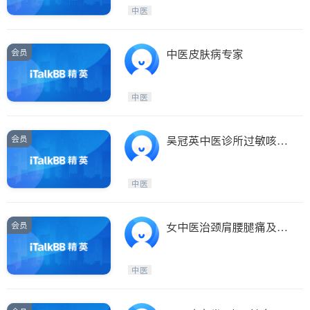
Etobicoke
Hamilton
中医
Windsor
Aurora
Stouffville
Maple
会员
中医皮肤病专家
Waterloo
Guelph
Burlington
Ajax
中医
Vaughan
Whitby
Oshawa
Niagara Falls
会员
吴冠英中医诊所过敏咳喘
骚痒忧郁杂症
Pickering
Concord
Port Perry
King
中医
ON - Other Cities
会员
女中医治颈肩腰腿痛及病
症！PAINTREATMENT
中医