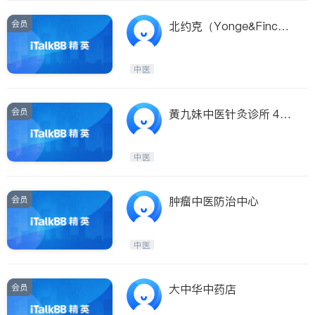
会员
北约克（Yonge&Finc
h）中医针灸治疗中心
中医
会员
黄九妹中医针灸诊所 40
年临床 1–3次即效
中医
会员
肿瘤中医防治中心
中医
会员
大中华中药店