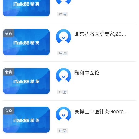
e Health Clinic
中医
会员
北京著名医院专家,20年
中医经验
中医
会员
颐和中医馆
中医
会员
吴博士中医针灸George
WuTCM﹠Acupunctu
中医