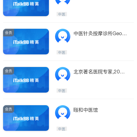
中医
会员
中医针灸按摩诊所Georg
e Health Clinic
中医
会员
北京著名医院专家,20年
中医经验
中医
会员
颐和中医馆
中医