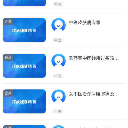
Etobicoke
Hamilton
中医
Windsor
Aurora
Stouffville
Maple
会员
中医皮肤病专家
Waterloo
Guelph
Burlington
Ajax
中医
Vaughan
Whitby
Oshawa
Niagara Falls
会员
吴冠英中医诊所过敏咳喘
骚痒忧郁杂症
Pickering
Concord
Port Perry
King
中医
ON - Other Cities
会员
女中医治颈肩腰腿痛及病
症！PAINTREATMENT
中医