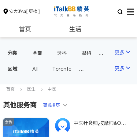
安大略省
[ 更换 ]
首页
生活
医生
律师
更多
分类
全部
牙科
眼科
妇科
儿科
中医
保险理财
房地产租售
更多
区域
All
Toronto
耳鼻喉科
医生-其它
Markham
Richmond Hill
医美
骨科
心理医生
银行贷款
会计师
Scarborough
首页
医生
中医
家庭医生
足科
Mississauga
Ottawa
其他服务商
建筑装修
智能排序
North York
Thornhill
Brampton
Oakville
会员
中医针灸师,按摩师&Ost
Kitchener
Newmarket
eopathy