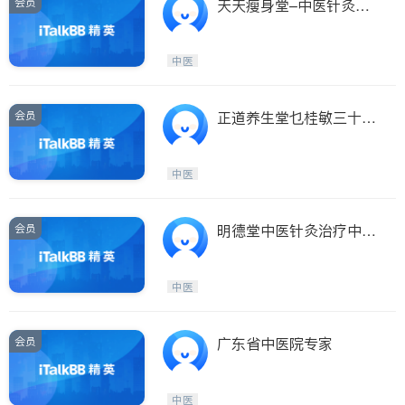
会员
天天瘦身堂–中医针灸减
肥/美容
中医
会员
正道养生堂乜桂敏三十年
经验女中医
中医
会员
明德堂中医针灸治疗中心
–黄剑辉医师
中医
会员
广东省中医院专家
中医