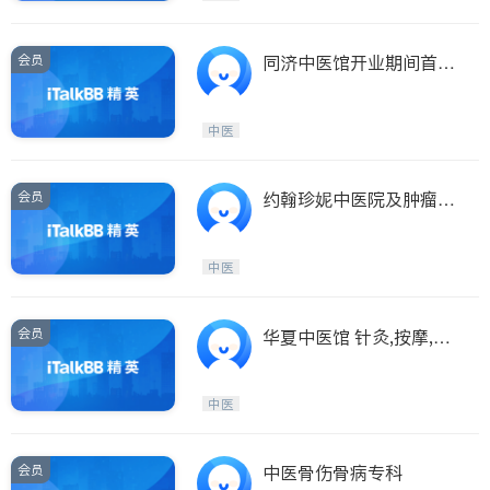
会员
同济中医馆开业期间首次
治疗免费
中医
会员
约翰珍妮中医院及肿瘤中
心开张首诊免费
中医
会员
华夏中医馆 针灸,按摩,踩
背,足疗,美容…..
中医
会员
中医骨伤骨病专科