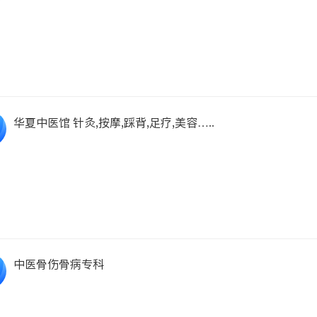
华夏中医馆 针灸,按摩,踩背,足疗,美容…..
中医骨伤骨病专科