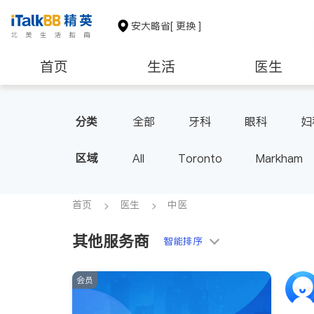
安大略省
[ 更换 ]
首页
生活
医生
建筑装修
分类
全部
牙科
眼科
妇
家庭医生
足科
区域
All
Toronto
Markham
Thornhill
Brampton
Oak
Aurora
Stouffville
Map
首页
医生
中医
Oshawa
Niagara Falls
其他服务商
智能排序
会员