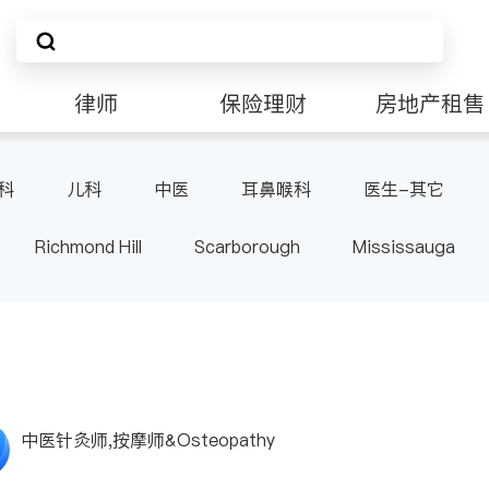
律师
保险理财
房地产租售
科
儿科
中医
耳鼻喉科
医生-其它
Richmond Hill
Scarborough
Mississauga
ville
Kitchener
Newmarket
Etobicoke
le
Waterloo
Guelph
Burlington
Ajax
Pickering
Concord
Port Perry
King
ON
中医针灸师,按摩师&Osteopathy