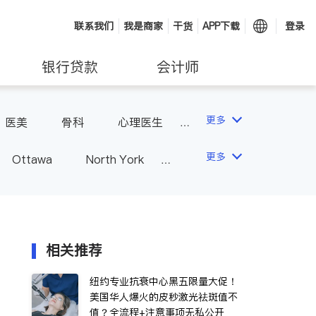
联系我们
我是商家
干货
APP下载
登录
银行贷款
会计师
更多
医美
骨科
心理医生
更多
Ottawa
North York
Hamilton
Windsor
Vaughan
Whitby
 - Other Cities
相关推荐
纽约专业抗衰中心黑五限量大促！
美国华人爆火的皮秒激光祛斑值不
值？全流程+注意事项无私公开