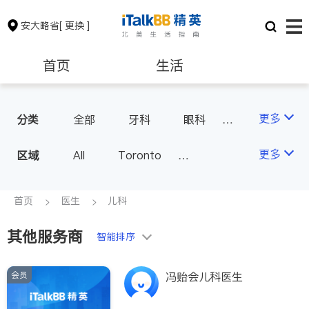
安大略省
[ 更换 ]
首页
生活
医生
律师
更多
分类
全部
牙科
眼科
妇科
儿科
中医
保险理财
房地产租售
更多
区域
All
Toronto
耳鼻喉科
医生-其它
Markham
Richmond Hill
医美
骨科
心理医生
银行贷款
会计师
Scarborough
首页
医生
儿科
家庭医生
足科
Mississauga
Ottawa
其他服务商
建筑装修
智能排序
North York
Thornhill
Brampton
Oakville
会员
冯贻会儿科医生
Kitchener
Newmarket