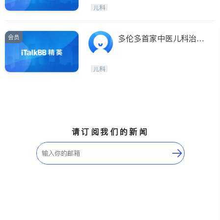
Etobicoke
Hamilton
儿科
Windsor
Aurora
Stouffville
Maple
会员
多伦多首家中医儿科治疗
Waterloo
Guelph
中心
Burlington
Ajax
儿科
Vaughan
Whitby
Oshawa
Niagara Falls
Pickering
Concord
Port Perry
King
请订阅我们的新闻
ON - Other Cities