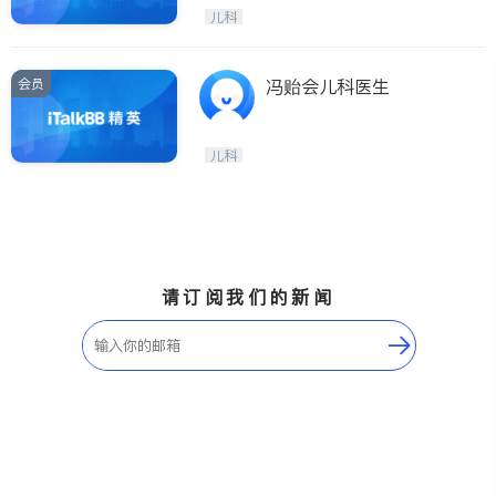
Etobicoke
Hamilton
儿科
Windsor
Aurora
Stouffville
Maple
会员
冯贻会儿科医生
Waterloo
Guelph
Burlington
Ajax
儿科
Vaughan
Whitby
Oshawa
Niagara Falls
Pickering
Concord
Port Perry
King
请订阅我们的新闻
ON - Other Cities