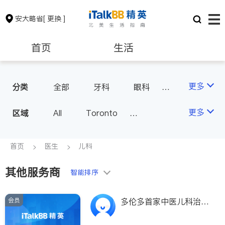
安大略省
[ 更换 ]
首页
生活
医生
律师
更多
分类
全部
牙科
眼科
妇科
儿科
中医
保险理财
房地产租售
更多
区域
All
Toronto
耳鼻喉科
医生-其它
Markham
Richmond Hill
医美
骨科
心理医生
银行贷款
会计师
Scarborough
首页
医生
儿科
家庭医生
足科
Mississauga
Ottawa
其他服务商
建筑装修
智能排序
North York
Thornhill
Brampton
Oakville
会员
多伦多首家中医儿科治疗
Kitchener
Newmarket
中心