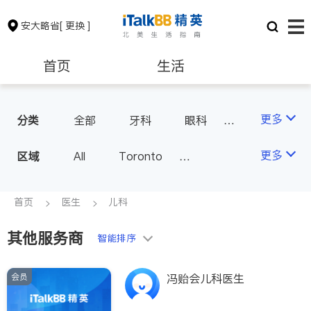
安大略省
[ 更换 ]
首页
生活
医生
律师
更多
分类
全部
牙科
眼科
妇科
儿科
中医
保险理财
房地产租售
更多
区域
All
Toronto
耳鼻喉科
医生-其它
Markham
Richmond Hill
医美
骨科
心理医生
银行贷款
会计师
Scarborough
首页
医生
儿科
家庭医生
足科
Mississauga
Ottawa
其他服务商
建筑装修
智能排序
North York
Thornhill
Brampton
Oakville
会员
冯贻会儿科医生
Kitchener
Newmarket