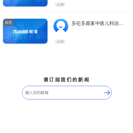
Etobicoke
Hamilton
儿科
Windsor
Aurora
Stouffville
Maple
会员
多伦多首家中医儿科治疗
Waterloo
Guelph
中心
Burlington
Ajax
儿科
Vaughan
Whitby
Oshawa
Niagara Falls
Pickering
Concord
Port Perry
King
请订阅我们的新闻
ON - Other Cities