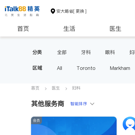
安大略省
[ 更换 ]
首页
生活
医生
建筑装修
分类
全部
牙科
眼科
妇
家庭医生
足科
区域
All
Toronto
Markham
Thornhill
Brampton
Oak
Aurora
Stouffville
Map
首页
医生
妇科
Oshawa
Niagara Falls
其他服务商
智能排序
会员