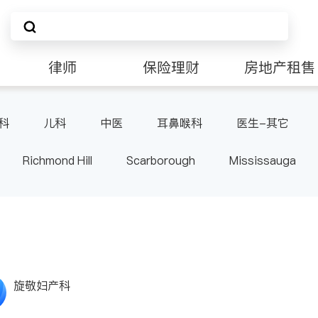
律师
保险理财
房地产租售
科
儿科
中医
耳鼻喉科
医生-其它
Richmond Hill
Scarborough
Mississauga
ville
Kitchener
Newmarket
Etobicoke
le
Waterloo
Guelph
Burlington
Ajax
Pickering
Concord
Port Perry
King
ON
旋敬妇产科