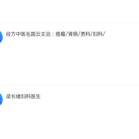
经方中医毛国云主治：癌瘤/肾病/男科/妇科/
梁长绪妇科医生