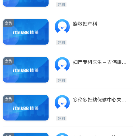
Etobicoke
Hamilton
妇科
Windsor
Aurora
Stouffville
Maple
会员
旋敬妇产科
Waterloo
Guelph
Burlington
Ajax
妇科
Vaughan
Whitby
Oshawa
Niagara Falls
会员
妇产专科医生 – 古伟雄 D
r.Samuel Ko
Pickering
Concord
Port Perry
King
妇科
ON - Other Cities
会员
多伦多妇幼保健中心关注
女性健康
妇科