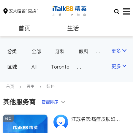
安大略省
[ 更换 ]
首页
生活
医生
律师
更多
分类
全部
牙科
眼科
妇科
儿科
中医
保险理财
房地产租售
更多
区域
All
Toronto
耳鼻喉科
医生-其它
Markham
Richmond Hill
医美
骨科
心理医生
银行贷款
会计师
Scarborough
首页
医生
妇科
家庭医生
足科
Mississauga
Ottawa
其他服务商
建筑装修
智能排序
North York
Thornhill
Brampton
Oakville
会员
江苏名医:痛症皮肤妇孕
Kitchener
Newmarket
瘫眠内儿肥/免诊金