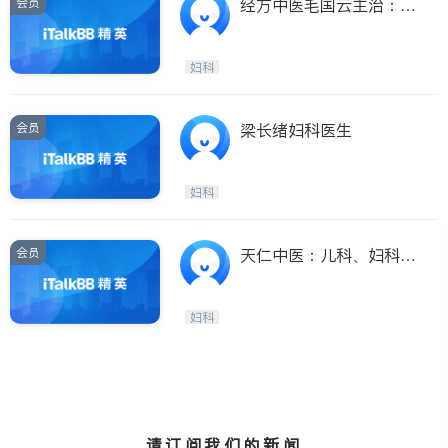
会员
经方中医毛国云主治：癌
瘤/肾病/男科/妇科/
妇科
会员
梁长绪妇科医生
妇科
会员
天仁中医：儿科、妇科、
不孕、胃肠、心血管
妇科
请订阅我们的新闻