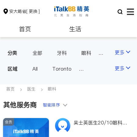
安大略省
[ 更换 ]
首页
生活
医生
律师
更多
分类
全部
牙科
眼科
妇科
儿科
中医
保险理财
房地产租售
更多
区域
All
Toronto
耳鼻喉科
医生-其它
Markham
Richmond Hill
医美
骨科
心理医生
银行贷款
会计师
Scarborough
首页
医生
眼科
家庭医生
足科
Mississauga
Ottawa
其他服务商
建筑装修
智能排序
North York
Thornhill
Brampton
Oakville
会员
吴士英医生20/10眼科中
Kitchener
Newmarket
心