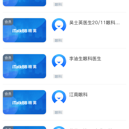
Etobicoke
Hamilton
眼科
Windsor
Aurora
Stouffville
Maple
会员
吴士英医生20/11眼科中
Waterloo
Guelph
心
Burlington
Ajax
眼科
Vaughan
Whitby
Oshawa
Niagara Falls
会员
李迪生眼科医生
Pickering
Concord
Port Perry
King
眼科
ON - Other Cities
会员
江南眼科
眼科