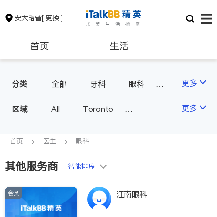
安大略省
[ 更换 ]
首页
生活
医生
律师
更多
分类
全部
牙科
眼科
妇科
儿科
中医
保险理财
房地产租售
更多
区域
All
Toronto
耳鼻喉科
医生-其它
Markham
Richmond Hill
医美
骨科
心理医生
银行贷款
会计师
Scarborough
首页
医生
眼科
家庭医生
足科
Mississauga
Ottawa
其他服务商
建筑装修
智能排序
North York
Thornhill
Brampton
Oakville
会员
江南眼科
Kitchener
Newmarket