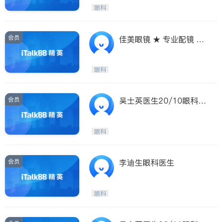
Etobicoke
Hamilton
眼科
Windsor
Aurora
Stouffville
Maple
会员
佳美眼镜 ★ 专业配镜 ★
Waterloo
Guelph
款式最多 ★ 价格保证 ★
Burlington
Ajax
眼科
Vaughan
Whitby
Oshawa
Niagara Falls
会员
吴士英医生20/10眼科中
心
Pickering
Concord
Port Perry
King
眼科
ON - Other Cities
会员
李迪生眼科医生
眼科