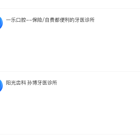
一乐口腔--保险/自费都便利的牙医诊所
阳光齿科 孙博牙医诊所