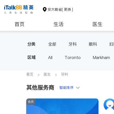
安大略省
[ 更换 ]
首页
生活
医生
建筑装修
分类
全部
牙科
眼科
妇
家庭医生
足科
区域
All
Toronto
Markham
Thornhill
Brampton
Oak
Aurora
Stouffville
Map
首页
医生
牙科
Oshawa
Niagara Falls
其他服务商
智能排序
会员