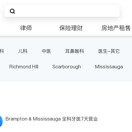
律师
保险理财
房地产租售
科
儿科
中医
耳鼻喉科
医生-其它
Richmond Hill
Scarborough
Mississauga
ville
Kitchener
Newmarket
Etobicoke
le
Waterloo
Guelph
Burlington
Ajax
Pickering
Concord
Port Perry
King
ON
Brampton & Mississauga 全科牙医7天营业