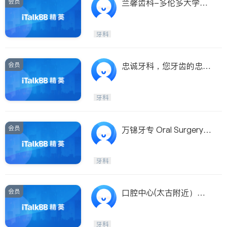
会员
兰馨齿科-多伦多大学牙
学院临床导师主持
牙科
会员
忠诚牙科，您牙齿的忠诚
卫士
牙科
会员
万锦牙专 Oral Surgery O
rthodonti
牙科
会员
口腔中心(太古附近）特
惠洗牙假牙全科服务
牙科