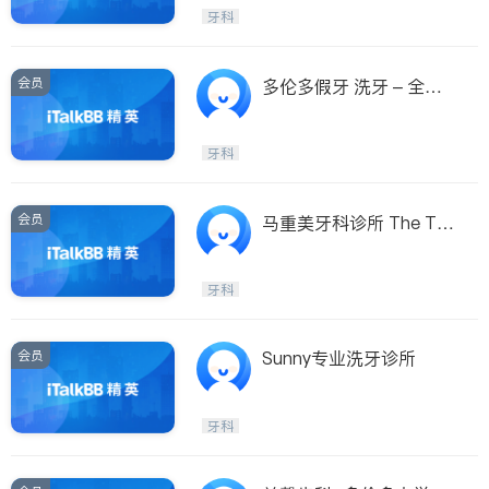
Etobicoke
Hamilton
牙科
Windsor
Aurora
Stouffville
Maple
会员
多伦多假牙 洗牙 – 全新
Waterloo
Guelph
假牙 假牙维修 洗牙
Burlington
Ajax
牙科
Vaughan
Whitby
Oshawa
Niagara Falls
会员
马重美牙科诊所 The Ter
esa Clinic
Pickering
Concord
Port Perry
King
牙科
ON - Other Cities
会员
Sunny专业洗牙诊所
牙科