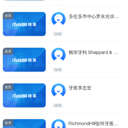
会员
多伦多市中心罗永光诊所
隐形箍牙优惠
牙科
会员
枫华牙科 Sheppard & Le
slie 全科服务
牙科
会员
牙医李志宏
牙科
会员
RichmondHill张玲牙医诊