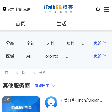
安大略省
[ 更换 ]
首页
生活
医生
律师
更多
分类
全部
牙科
眼科
妇科
儿科
中医
保险理财
房地产租售
更多
区域
All
Toronto
耳鼻喉科
医生-其它
Markham
Richmond Hill
医美
骨科
心理医生
银行贷款
会计师
Scarborough
首页
医生
牙科
家庭医生
足科
Mississauga
Ottawa
其他服务商
建筑装修
智能排序
North York
Thornhill
Brampton
Oakville
会员
天美牙科Finch/Midland
Kitchener
Newmarket
（第一广场）