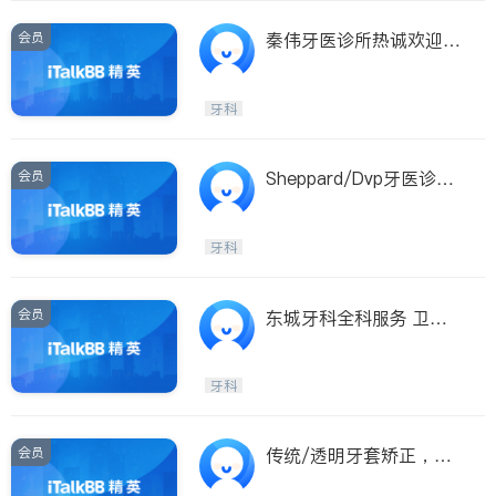
会员
秦伟牙医诊所热诚欢迎
新、老病人
牙科
会员
Sheppard/Dvp牙医诊
所：种植牙特惠
牙科
会员
东城牙科全科服务 卫芳
牙医二十年中加经验
牙科
会员
传统/透明牙套矫正，多
伦多市区牙医，中文服务